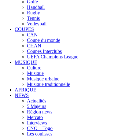
Golfe
Handball
Rugby
Tennis
Volleyball
COUPES
CAN
Coupe du monde
CHAN
Coupes Interclubs
UEFA Champions League
MUSIQUE
Culture
Musique
Musique urbaine
Musique traditionnelle
AFRIQUE
NEWS
Actualités
5 Majeurs
Région news
Mercato
Interviews
CNO – Togo
Les coulisses