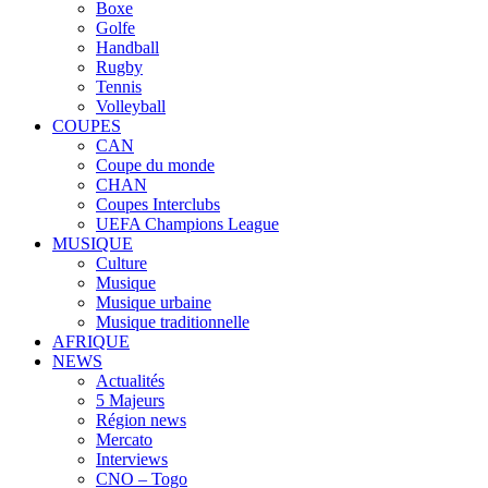
Boxe
Golfe
Handball
Rugby
Tennis
Volleyball
COUPES
CAN
Coupe du monde
CHAN
Coupes Interclubs
UEFA Champions League
MUSIQUE
Culture
Musique
Musique urbaine
Musique traditionnelle
AFRIQUE
NEWS
Actualités
5 Majeurs
Région news
Mercato
Interviews
CNO – Togo