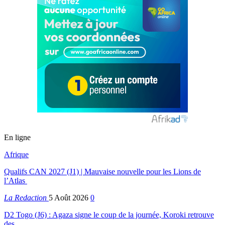
En ligne
Afrique
Qualifs CAN 2027 (J1) | Mauvaise nouvelle pour les Lions de
l’Atlas
La Redaction
5 Août 2026
0
D2 Togo (J6) : Agaza signe le coup de la journée, Koroki retrouve
des…