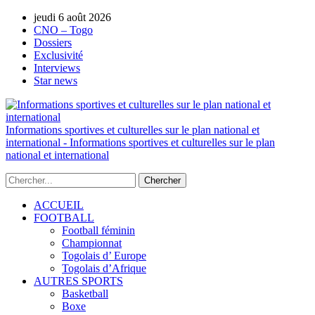
AUTORISATION DE LA HAAC N°0134/HAAC/12-
jeudi 6 août 2026
2025/PL/P
CNO – Togo
Dossiers
Exclusivité
Interviews
Star news
Informations sportives et culturelles sur le plan national et
international - Informations sportives et culturelles sur le plan
national et international
ACCUEIL
FOOTBALL
Football féminin
Championnat
Togolais d’ Europe
Togolais d’Afrique
AUTRES SPORTS
Basketball
Boxe