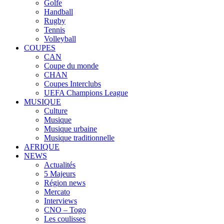
Golfe
Handball
Rugby
Tennis
Volleyball
COUPES
CAN
Coupe du monde
CHAN
Coupes Interclubs
UEFA Champions League
MUSIQUE
Culture
Musique
Musique urbaine
Musique traditionnelle
AFRIQUE
NEWS
Actualités
5 Majeurs
Région news
Mercato
Interviews
CNO – Togo
Les coulisses