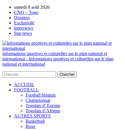
AUTORISATION DE LA HAAC N°0134/HAAC/12-
samedi 8 août 2026
2025/PL/P
CNO – Togo
Dossiers
Exclusivité
Interviews
Star news
Informations sportives et culturelles sur le plan national et
international - Informations sportives et culturelles sur le plan
national et international
ACCUEIL
FOOTBALL
Football féminin
Championnat
Togolais d’ Europe
Togolais d’Afrique
AUTRES SPORTS
Basketball
Boxe