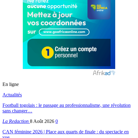
En ligne
Actualités
Football togolais : le passage au professionnalisme, une révolution
sans changer…
La Redaction
8 Août 2026
0
CAN féminine 2026 | Place aux quarts de finale : du spectacle en
vue,…