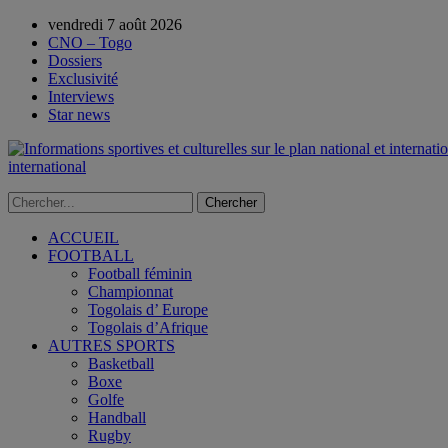
vendredi 7 août 2026
CNO – Togo
Dossiers
Exclusivité
Interviews
Star news
international
ACCUEIL
FOOTBALL
Football féminin
Championnat
Togolais d’ Europe
Togolais d’Afrique
AUTRES SPORTS
Basketball
Boxe
Golfe
Handball
Rugby