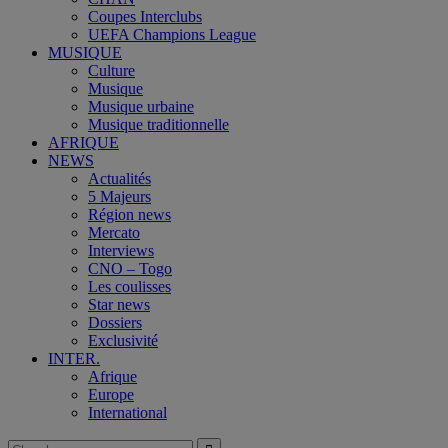
Coupes Interclubs
UEFA Champions League
MUSIQUE
Culture
Musique
Musique urbaine
Musique traditionnelle
AFRIQUE
NEWS
Actualités
5 Majeurs
Région news
Mercato
Interviews
CNO – Togo
Les coulisses
Star news
Dossiers
Exclusivité
INTER.
Afrique
Europe
International