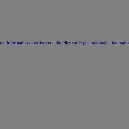
AUTORISATION DE LA HAAC N°0134/HAAC/12-2025/PL/
Informations sportives et culturelles sur le plan national et internatio