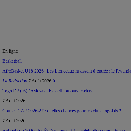
En ligne
Basketball
AfroBasket U18 2026 | Les Lionceaux rugissent d’entrée : le Rwanda
La Redaction
7 Août 2026
0
Togo D2 (J6) / Asfosa et Kakadl toujours leaders
7 Août 2026
Coupes CAF 2026-27 / quelles chances pour les clubs togolais ?
7 Août 2026
Agbogboza 2026 : les Éwé renoncent à la célébration populaire en…