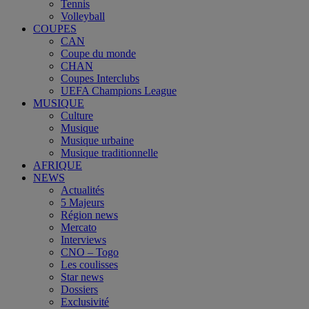
Tennis
Volleyball
COUPES
CAN
Coupe du monde
CHAN
Coupes Interclubs
UEFA Champions League
MUSIQUE
Culture
Musique
Musique urbaine
Musique traditionnelle
AFRIQUE
NEWS
Actualités
5 Majeurs
Région news
Mercato
Interviews
CNO – Togo
Les coulisses
Star news
Dossiers
Exclusivité