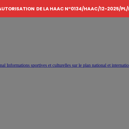
AUTORISATION DE LA HAAC N°0134/HAAC/12-2025/PL/
Informations sportives et culturelles sur le plan national et internatio