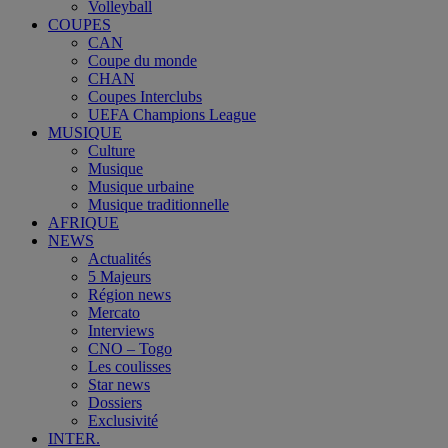
Volleyball
COUPES
CAN
Coupe du monde
CHAN
Coupes Interclubs
UEFA Champions League
MUSIQUE
Culture
Musique
Musique urbaine
Musique traditionnelle
AFRIQUE
NEWS
Actualités
5 Majeurs
Région news
Mercato
Interviews
CNO – Togo
Les coulisses
Star news
Dossiers
Exclusivité
INTER.