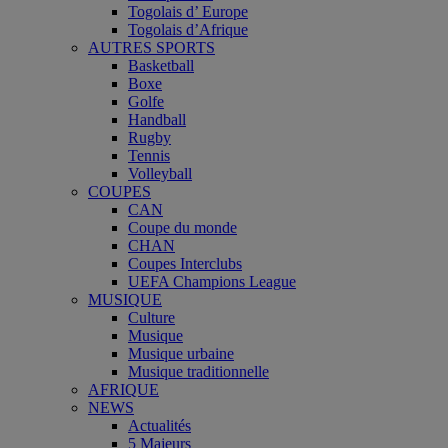
Togolais d’ Europe
Togolais d’Afrique
AUTRES SPORTS
Basketball
Boxe
Golfe
Handball
Rugby
Tennis
Volleyball
COUPES
CAN
Coupe du monde
CHAN
Coupes Interclubs
UEFA Champions League
MUSIQUE
Culture
Musique
Musique urbaine
Musique traditionnelle
AFRIQUE
NEWS
Actualités
5 Majeurs