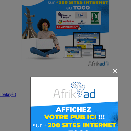
 balayé !