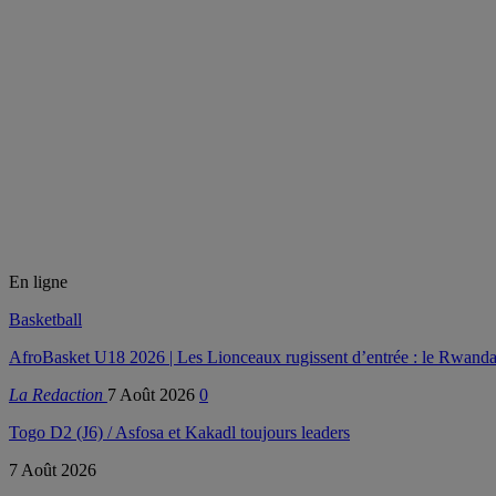
En ligne
Basketball
AfroBasket U18 2026 | Les Lionceaux rugissent d’entrée : le Rwanda
La Redaction
7 Août 2026
0
Togo D2 (J6) / Asfosa et Kakadl toujours leaders
7 Août 2026