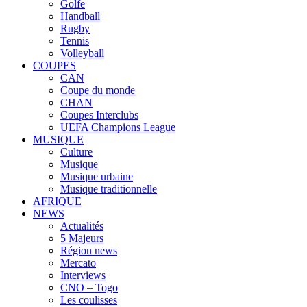
Golfe
Handball
Rugby
Tennis
Volleyball
COUPES
CAN
Coupe du monde
CHAN
Coupes Interclubs
UEFA Champions League
MUSIQUE
Culture
Musique
Musique urbaine
Musique traditionnelle
AFRIQUE
NEWS
Actualités
5 Majeurs
Région news
Mercato
Interviews
CNO – Togo
Les coulisses