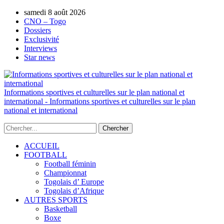
AUTORISATION DE LA HAAC N°0134/HAAC/12-
samedi 8 août 2026
2025/PL/P
CNO – Togo
Dossiers
Exclusivité
Interviews
Star news
Informations sportives et culturelles sur le plan national et
international - Informations sportives et culturelles sur le plan
national et international
ACCUEIL
FOOTBALL
Football féminin
Championnat
Togolais d’ Europe
Togolais d’Afrique
AUTRES SPORTS
Basketball
Boxe