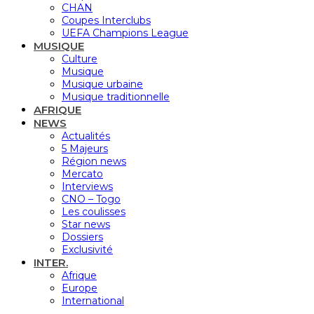
CHAN
Coupes Interclubs
UEFA Champions League
MUSIQUE
Culture
Musique
Musique urbaine
Musique traditionnelle
AFRIQUE
NEWS
Actualités
5 Majeurs
Région news
Mercato
Interviews
CNO – Togo
Les coulisses
Star news
Dossiers
Exclusivité
INTER.
Afrique
Europe
International