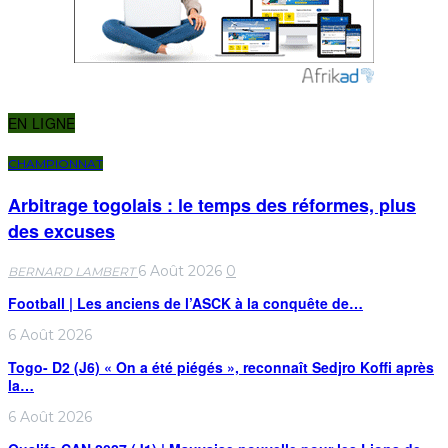
EN LIGNE
CHAMPIONNAT
Arbitrage togolais : le temps des réformes, plus
des excuses
6 Août 2026
0
BERNARD LAMBERT
Football | Les anciens de l’ASCK à la conquête de…
6 Août 2026
Togo- D2 (J6) « On a été piégés », reconnaît Sedjro Koffi après
la…
6 Août 2026