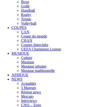
Boxe
Golfe
Handball
Rugby
Tennis
Volleyball
COUPES
CAN
Coupe du monde
CHAN
Coupes Interclubs
UEFA Champions League
MUSIQUE
Culture
Musique
Musique urbaine
Musique traditionnelle
AFRIQUE
NEWS
Actualités
5 Majeurs
Région news
Mercato
Interviews
CNO – Togo