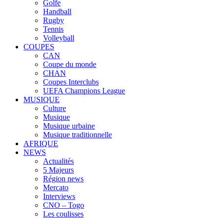
Golfe
Handball
Rugby
Tennis
Volleyball
COUPES
CAN
Coupe du monde
CHAN
Coupes Interclubs
UEFA Champions League
MUSIQUE
Culture
Musique
Musique urbaine
Musique traditionnelle
AFRIQUE
NEWS
Actualités
5 Majeurs
Région news
Mercato
Interviews
CNO – Togo
Les coulisses