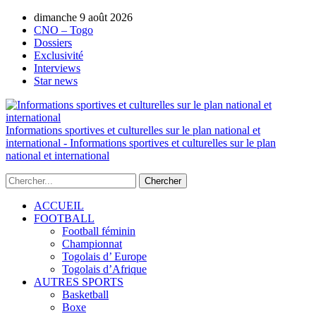
AUTORISATION DE LA HAAC N°0134/HAAC/12-
dimanche 9 août 2026
2025/PL/P
CNO – Togo
Dossiers
Exclusivité
Interviews
Star news
Informations sportives et culturelles sur le plan national et
international - Informations sportives et culturelles sur le plan
national et international
ACCUEIL
FOOTBALL
Football féminin
Championnat
Togolais d’ Europe
Togolais d’Afrique
AUTRES SPORTS
Basketball
Boxe