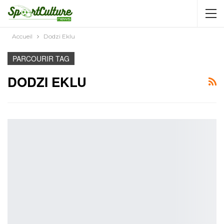
AUTORISATION DE LA HAAC N°0134/HAAC/12-
2025/PL/P
Accueil
Dodzi Eklu
PARCOURIR TAG
DODZI EKLU