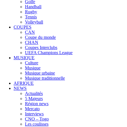
Golfe
Handball
Rugby
Tennis
Volleyball
COUPES
CAN
Coupe du monde
CHAN
Coupes Interclubs
UEFA Champions League
MUSIQUE
Culture
Musique
Musique urbaine
Musique traditionnelle
AFRIQUE
NEWS
Actualités
5 Majeurs
Région news
Mercato
Interviews
CNO – Togo
Les coulisses