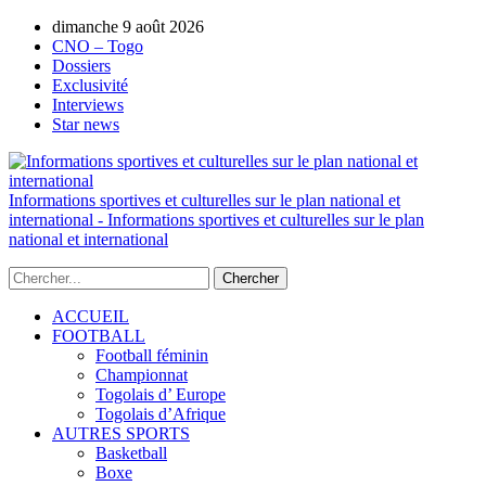
AUTORISATION DE LA HAAC N°0134/HAAC/12-
dimanche 9 août 2026
2025/PL/P
CNO – Togo
Dossiers
Exclusivité
Interviews
Star news
Informations sportives et culturelles sur le plan national et
international - Informations sportives et culturelles sur le plan
national et international
ACCUEIL
FOOTBALL
Football féminin
Championnat
Togolais d’ Europe
Togolais d’Afrique
AUTRES SPORTS
Basketball
Boxe