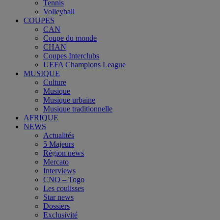
Tennis
Volleyball
COUPES
CAN
Coupe du monde
CHAN
Coupes Interclubs
UEFA Champions League
MUSIQUE
Culture
Musique
Musique urbaine
Musique traditionnelle
AFRIQUE
NEWS
Actualités
5 Majeurs
Région news
Mercato
Interviews
CNO – Togo
Les coulisses
Star news
Dossiers
Exclusivité