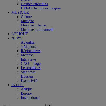
Coupes Interclubs
UEFA Champions League
MUSIQUE
Culture
Musique
Musique urbaine
Musique traditionnelle
AFRIQUE
NEWS
Actualités
5 Majeurs
Région news
Mercato
Interviews
CNO – Togo
Les coulisses
Star news
Dossiers
Exclusivité
INTER.
Afrique
Europe
International