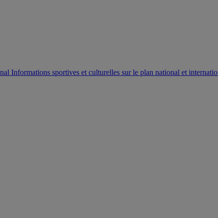
AUTORISATION DE LA HAAC N°0134/HAAC/12-2025/PL/
Informations sportives et culturelles sur le plan national et internatio