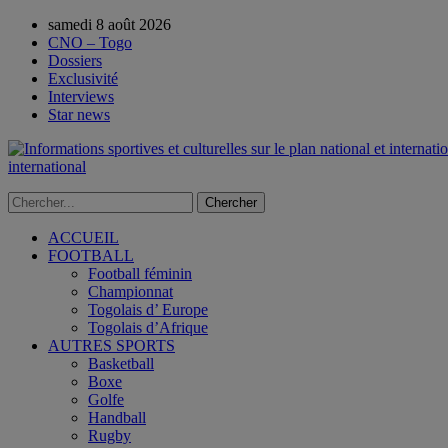
samedi 8 août 2026
CNO – Togo
Dossiers
Exclusivité
Interviews
Star news
international
ACCUEIL
FOOTBALL
Football féminin
Championnat
Togolais d’ Europe
Togolais d’Afrique
AUTRES SPORTS
Basketball
Boxe
Golfe
Handball
Rugby