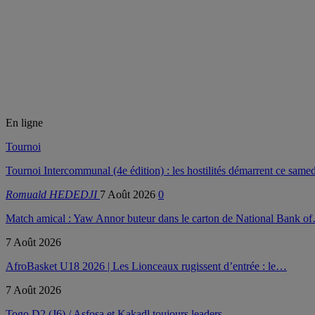
En ligne
Tournoi
Tournoi Intercommunal (4e édition) : les hostilités démarrent ce samed
Romuald HEDEDJI
7 Août 2026
0
Match amical : Yaw Annor buteur dans le carton de National Bank o
7 Août 2026
AfroBasket U18 2026 | Les Lionceaux rugissent d’entrée : le…
7 Août 2026
Togo D2 (J6) / Asfosa et Kakadl toujours leaders