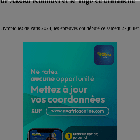
our Akoko Komlavi et le Togo ce dimanche
Olympiques de Paris 2024, les épreuves ont débuté ce samedi 27 juillet a