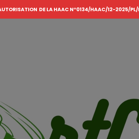
AUTORISATION DE LA HAAC N°0134/HAAC/12-2025/PL/