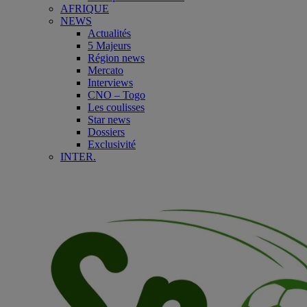
AFRIQUE
NEWS
Actualités
5 Majeurs
Région news
Mercato
Interviews
CNO – Togo
Les coulisses
Star news
Dossiers
Exclusivité
INTER.
Afrique
Europe
International