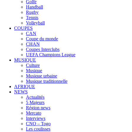
Golfe
Handball
Rugby
Tennis
Volleyball
COUPES
CAN
Coupe du monde
CHAN
Coupes Interclubs
UEFA Champions League
MUSIQUE
Culture
Musique
Musique urbaine
Musique traditionnelle
AFRIQUE
NEWS
Actualités
5 Majeurs
Région news
Mercato
Interviews
CNO – Togo
Les coulisses