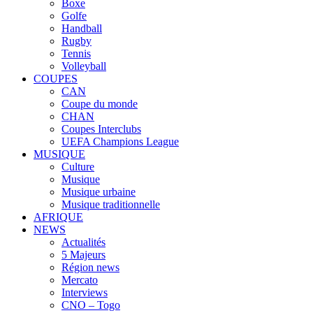
Boxe
Golfe
Handball
Rugby
Tennis
Volleyball
COUPES
CAN
Coupe du monde
CHAN
Coupes Interclubs
UEFA Champions League
MUSIQUE
Culture
Musique
Musique urbaine
Musique traditionnelle
AFRIQUE
NEWS
Actualités
5 Majeurs
Région news
Mercato
Interviews
CNO – Togo