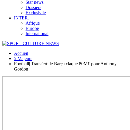
Star news
Dossiers
Exclusivité
INTER.
Afrique
Europe
International
Accueil
5 Majeurs
Football| Transfert: le Barça claque 80M€ pour Anthony
Gordon