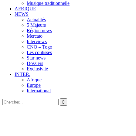
Musique traditionnelle
AFRIQUE
NEWS
Actualités
5 Majeurs
Région news
Mercato
Interviews
CNO – Togo
Les coulisses
Star news
Dossiers
Exclusivité
INTER.
Afrique
Europe
International