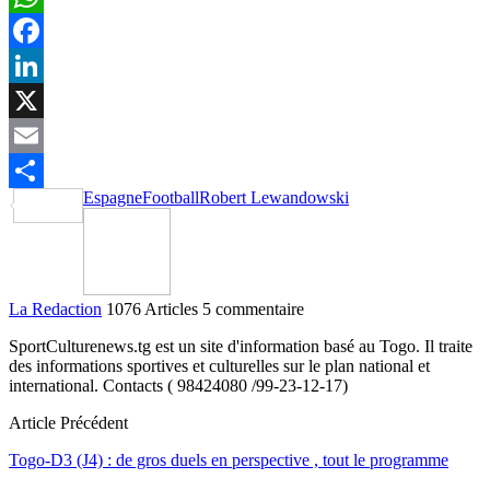
WhatsApp
Facebook
LinkedIn
X
Email
Espagne
Football
Robert Lewandowski
Partager
La Redaction
1076 Articles
5 commentaire
SportCulturenews.tg est un site d'information basé au Togo. Il traite
des informations sportives et culturelles sur le plan national et
international. Contacts ( 98424080 /99-23-12-17)
Article Précédent
Togo-D3 (J4) : de gros duels en perspective , tout le programme