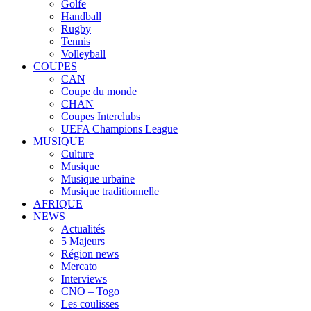
Golfe
Handball
Rugby
Tennis
Volleyball
COUPES
CAN
Coupe du monde
CHAN
Coupes Interclubs
UEFA Champions League
MUSIQUE
Culture
Musique
Musique urbaine
Musique traditionnelle
AFRIQUE
NEWS
Actualités
5 Majeurs
Région news
Mercato
Interviews
CNO – Togo
Les coulisses