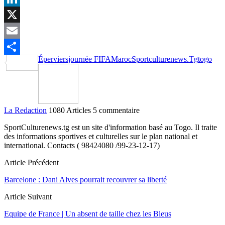
LinkedIn
X
Email
Éperviers
journée FIFA
Maroc
Sportculturenews.Tg
togo
Partager
La Redaction
1080 Articles
5 commentaire
SportCulturenews.tg est un site d'information basé au Togo. Il traite
des informations sportives et culturelles sur le plan national et
international. Contacts ( 98424080 /99-23-12-17)
Article Précédent
Barcelone : Dani Alves pourrait recouvrer sa liberté
Article Suivant
Equipe de France | Un absent de taille chez les Bleus