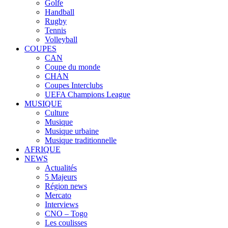
Golfe
Handball
Rugby
Tennis
Volleyball
COUPES
CAN
Coupe du monde
CHAN
Coupes Interclubs
UEFA Champions League
MUSIQUE
Culture
Musique
Musique urbaine
Musique traditionnelle
AFRIQUE
NEWS
Actualités
5 Majeurs
Région news
Mercato
Interviews
CNO – Togo
Les coulisses