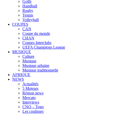
Golfe
Handball
Rugby
Tennis
Volleyball
COUPES
CAN
Coupe du monde
CHAN
Coupes Interclubs
UEFA Champions League
MUSIQUE
Culture
Musique
Musique urbaine
Musique traditionnelle
AFRIQUE
NEWS
Actualités
5 Majeurs
Région news
Mercato
Interviews
CNO – Togo
Les coulisses