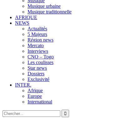
Musique
Musique urbaine
Musique traditionnelle
AFRIQUE
NEWS
Actualités
5 Majeurs
Région news
Mercato
Interviews
CNO – Togo
Les coulisses
Star news
Dossiers
Exclusivité
INTER.
Afrique
Europe
International