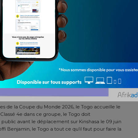
res de la Coupe du Monde 2026, le Togo accueille le
lassé 4e dans ce groupe, le Togo doit
ublic avant le déplacement sur Kinshasa le 09 juin
 Benjamin, le Togo a tout ce qu’il faut pour faire la