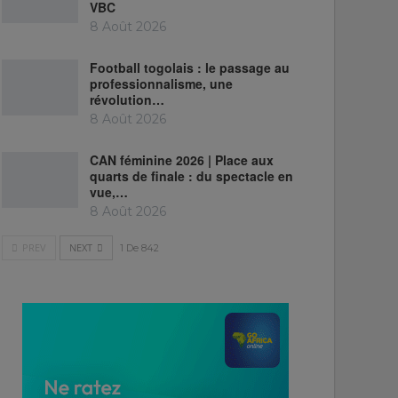
VBC
8 Août 2026
Football togolais : le passage au
professionnalisme, une
révolution…
8 Août 2026
CAN féminine 2026 | Place aux
quarts de finale : du spectacle en
vue,…
8 Août 2026
PREV
NEXT
1 De 842