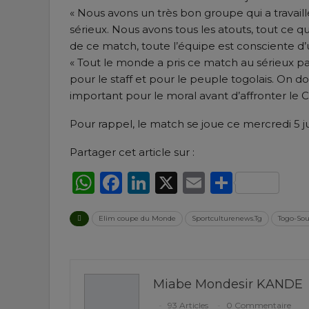
« Nous avons un très bon groupe qui a travaill
sérieux. Nous avons tous les atouts, tout ce qu’
de ce match, toute l’équipe est consciente d’u
« Tout le monde a pris ce match au sérieux p
pour le staff et pour le peuple togolais. On doi
important pour le moral avant d’affronter le 
Pour rappel, le match se joue ce mercredi 5 
Partager cet article sur :
WhatsApp
Facebook
LinkedIn
X
Email
Partag
Elim coupe du Monde
Sportculturenews.Tg
Togo-So
Miabe Mondesir KANDE
93 Articles
0 Commentaire