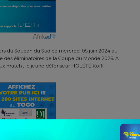
tars du Soudan du Sud ce mercredi 05 juin 2024 au
ée des éliminatoires de la Coupe du Monde 2026. A
ux match , le jeune défenseur HOLÉTÉ Koffi