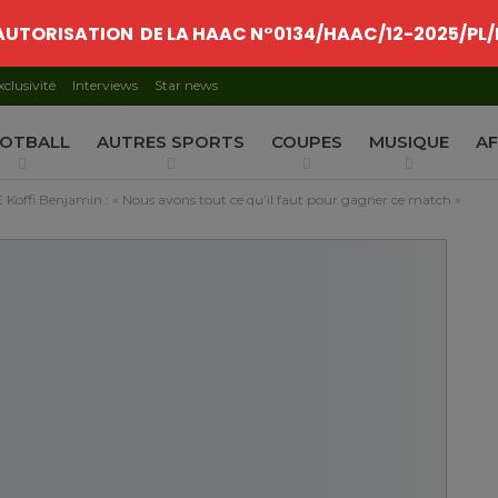
AUTORISATION DE LA HAAC N°0134/HAAC/12-2025/PL/
xclusivité
Interviews
Star news
OTBALL
AUTRES SPORTS
COUPES
MUSIQUE
AF
ffi Benjamin : « Nous avons tout ce qu’il faut pour gagner ce match »