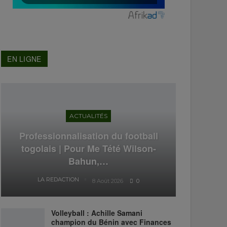
EN LIGNE
ACTUALITÉS
Professionnalisation du football
togolais | Pour Me Tété Wilson-
Bahun,…
LA REDACTION
8 Août 2026
0
Volleyball : Achille Samani
champion du Bénin avec Finances