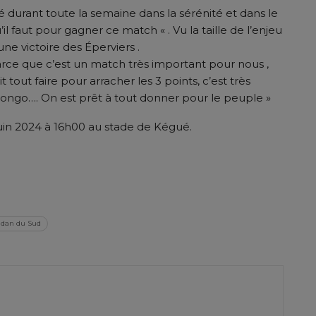
é durant toute la semaine dans la sérénité et dans le
il faut pour gagner ce match « . Vu la taille de l’enjeu
ne victoire des Éperviers .
arce que c’est un match très important pour nous ,
t tout faire pour arracher les 3 points, c’est très
Congo…. On est prêt à tout donner pour le peuple »
juin 2024 à 16h00 au stade de Kégué.
er
udan du Sud