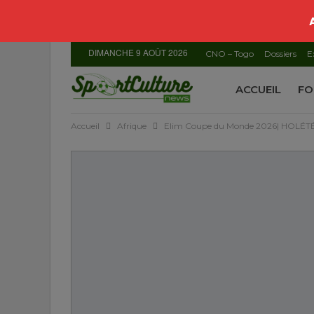
DIMANCHE 9 AOÛT 2026
CNO – Togo
Dossiers
E
ACCUEIL
FO
Accueil
Afrique
Elim Coupe du Monde 2026| HOLÉTÉ Ko