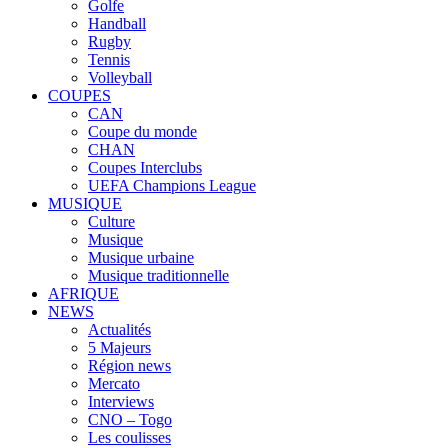
Golfe
Handball
Rugby
Tennis
Volleyball
COUPES
CAN
Coupe du monde
CHAN
Coupes Interclubs
UEFA Champions League
MUSIQUE
Culture
Musique
Musique urbaine
Musique traditionnelle
AFRIQUE
NEWS
Actualités
5 Majeurs
Région news
Mercato
Interviews
CNO – Togo
Les coulisses