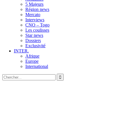
5 Majeurs
Région news
Mercato
Interviews
CNO – Togo
Les coulisses
Star news
Dossiers
Exclusivité
INTER.
Afrique
Europe
International