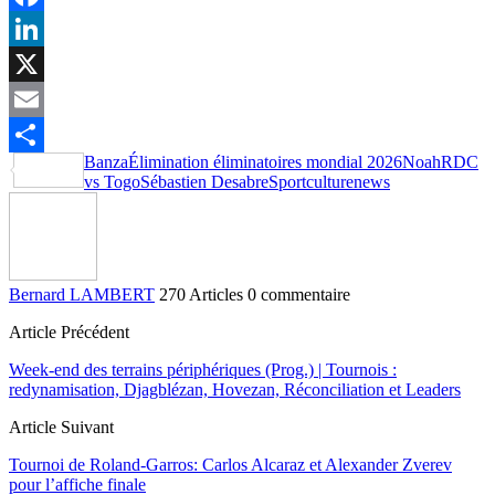
Facebook
LinkedIn
X
Email
Banza
Élimination éliminatoires mondial 2026
Noah
RDC
Partager
vs Togo
Sébastien Desabre
Sportculturenews
Bernard LAMBERT
270 Articles
0 commentaire
Article Précédent
Week-end des terrains périphériques (Prog.) | Tournois :
redynamisation, Djagblézan, Hovezan, Réconciliation et Leaders
Article Suivant
Tournoi de Roland-Garros: Carlos Alcaraz et Alexander Zverev
pour l’affiche finale