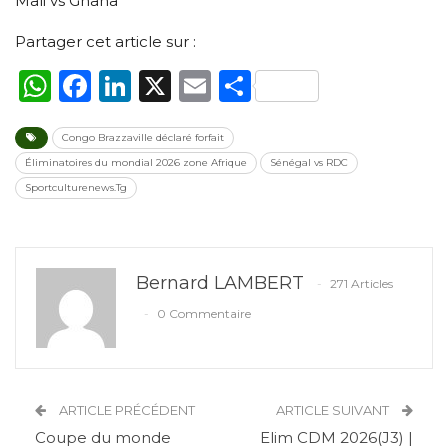
Mali vs Ghana
Partager cet article sur :
WhatsApp
Facebook
LinkedIn
X
Email
Partager
Congo Brazzaville déclaré forfait
Éliminatoires du mondial 2026 zone Afrique
Sénégal vs RDC
Sportculturenews.Tg
Bernard LAMBERT
271 Articles
0 Commentaire
ARTICLE PRÉCÉDENT
ARTICLE SUIVANT
Coupe du monde
Elim CDM 2026(J3) |