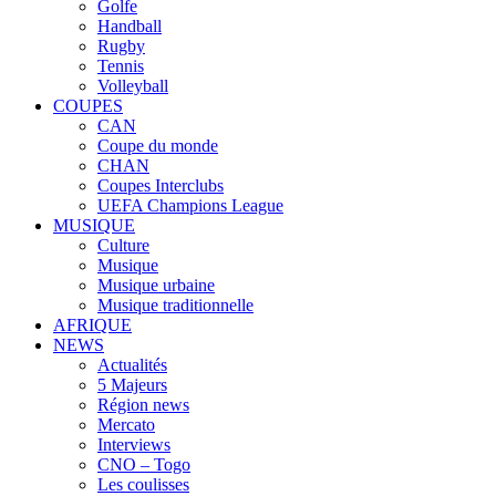
Golfe
Handball
Rugby
Tennis
Volleyball
COUPES
CAN
Coupe du monde
CHAN
Coupes Interclubs
UEFA Champions League
MUSIQUE
Culture
Musique
Musique urbaine
Musique traditionnelle
AFRIQUE
NEWS
Actualités
5 Majeurs
Région news
Mercato
Interviews
CNO – Togo
Les coulisses