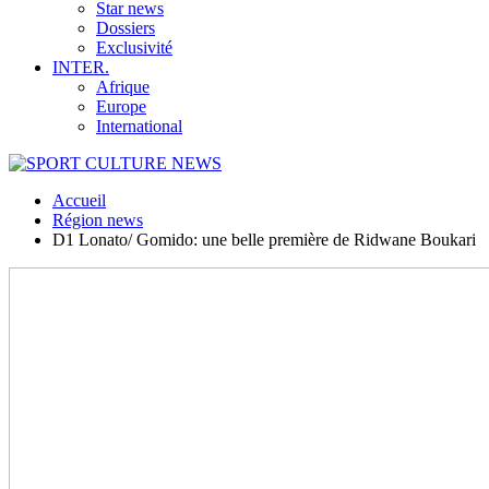
Star news
Dossiers
Exclusivité
INTER.
Afrique
Europe
International
Accueil
Région news
D1 Lonato/ Gomido: une belle première de Ridwane Boukari