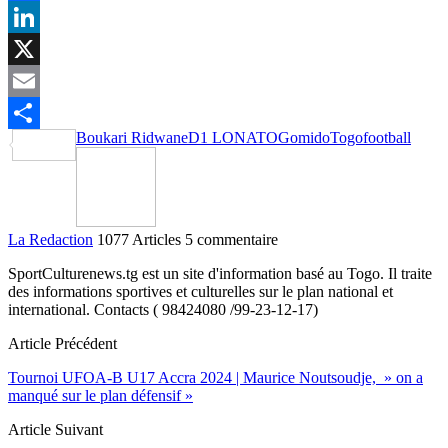
Facebook
LinkedIn
X
Email
Boukari Ridwane
D1 LONATO
Gomido
Togofootball
Partager
La Redaction
1077 Articles
5 commentaire
SportCulturenews.tg est un site d'information basé au Togo. Il traite
des informations sportives et culturelles sur le plan national et
international. Contacts ( 98424080 /99-23-12-17)
Article Précédent
Tournoi UFOA-B U17 Accra 2024 | Maurice Noutsoudje, » on a
manqué sur le plan défensif »
Article Suivant