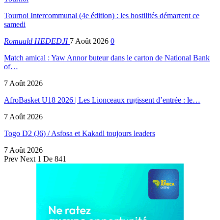
Tournoi Intercommunal (4e édition) : les hostilités démarrent ce
samedi
Romuald HEDEDJI
7 Août 2026
0
Match amical : Yaw Annor buteur dans le carton de National Bank
of…
7 Août 2026
AfroBasket U18 2026 | Les Lionceaux rugissent d’entrée : le…
7 Août 2026
Togo D2 (J6) / Asfosa et Kakadl toujours leaders
7 Août 2026
Prev
Next
1 De 841