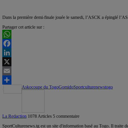
Dans la première demi-finale jouée le samedi, l’ASCK a épinglé l’AS
Partager cet article sur :
WhatsApp
Facebook
LinkedIn
X
Email
Asko
coupe du Togo
Gomido
Sportculturenews
togo
Partager
La Redaction
1078 Articles
5 commentaire
SportCulturenews.tg est un site d'information basé au Togo. Il traite d