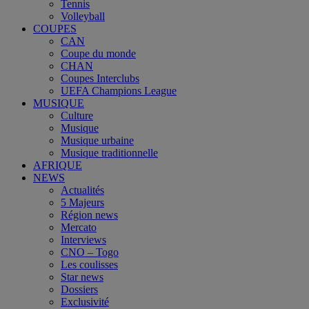
Tennis
Volleyball
COUPES
CAN
Coupe du monde
CHAN
Coupes Interclubs
UEFA Champions League
MUSIQUE
Culture
Musique
Musique urbaine
Musique traditionnelle
AFRIQUE
NEWS
Actualités
5 Majeurs
Région news
Mercato
Interviews
CNO – Togo
Les coulisses
Star news
Dossiers
Exclusivité