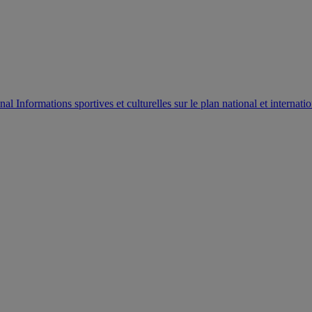
AUTORISATION DE LA HAAC N°0134/HAAC/12-2025/PL/
Informations sportives et culturelles sur le plan national et internatio