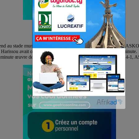
eekend au stade municipal d’Atakpamé. Ce dimanche, l’attaquant d’AS
 Harissou avait ouvert le score pour les Kondona à la première minute.
inute œuvre de Ridwane Boukari. Avec cette large victoire de 4-1, ASK