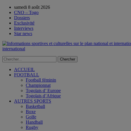
samedi 8 août 2026
CNO – Togo
Dossiers
Exclusivité
Interviews
Star news
international
ACCUEIL
FOOTBALL
Football féminin
Championnat
Togolais d’ Europe
Togolais d’Afrique
AUTRES SPORTS
Basketball
Boxe
Golfe
Handball
Rugby