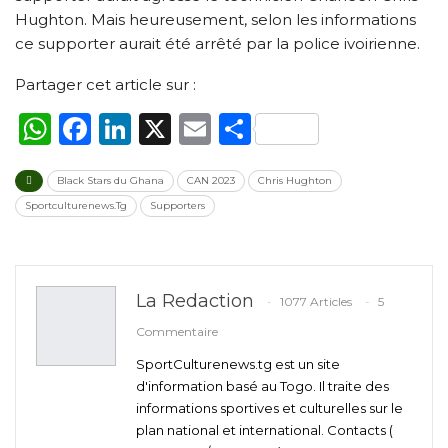
Hughton. Mais heureusement, selon les informations
ce supporter aurait été arrêté par la police ivoirienne.
Partager cet article sur :
WhatsApp
Facebook
LinkedIn
X
Email
Partager
Black Stars du Ghana
CAN 2023
Chris Hughton
Sportculturenews.Tg
Supporters
La Redaction
1077 Articles
5
Commentaire
SportCulturenews.tg est un site
d'information basé au Togo. Il traite des
informations sportives et culturelles sur le
plan national et international. Contacts (