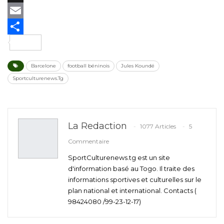
X
Email
Partager
Barcelone
football béninois
Jules Koundé
Sportculturenews.Tg
La Redaction
1077 Articles
5
Commentaire
SportCulturenews.tg est un site
d'information basé au Togo. Il traite des
informations sportives et culturelles sur le
plan national et international. Contacts (
98424080 /99-23-12-17)