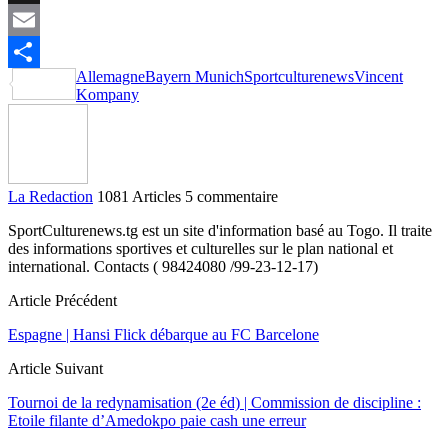
X
Email
Allemagne
Bayern Munich
Sportculturenews
Vincent
Partager
Kompany
La Redaction
1081 Articles
5 commentaire
SportCulturenews.tg est un site d'information basé au Togo. Il traite
des informations sportives et culturelles sur le plan national et
international. Contacts ( 98424080 /99-23-12-17)
Article Précédent
Espagne | Hansi Flick débarque au FC Barcelone
Article Suivant
Tournoi de la redynamisation (2e éd) | Commission de discipline :
Etoile filante d’Amedokpo paie cash une erreur