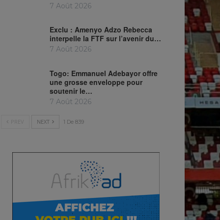
7 Août 2026
Exclu : Amenyo Adzo Rebecca
interpelle la FTF sur l’avenir du…
7 Août 2026
Togo: Emmanuel Adebayor offre
une grosse enveloppe pour
soutenir le…
7 Août 2026
PREV
NEXT
1 De 839