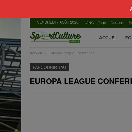
VENDREDI 7 AOÛT 2026
CNO – Togo
Dossiers
Ex
ACCUEIL
FO
Accueil
Europa League Conference
PARCOURIR TAG
EUROPA LEAGUE CONFER