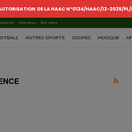
AUTORISATION DE LA HAAC N°0134/HAAC/12-2025/PL/
clusivité
Interviews
Star news
OTBALL
AUTRES SPORTS
COUPES
MUSIQUE
AF
ENCE