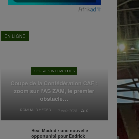
EN LIGNE
COUPES INTERCLUBS
Coupe de la Confédération CAF :
zoom sur l’AS ZAM, le premier
obstacle…
ROMUALD HEDEDJI
7 Août 2026
0
Real Madrid : une nouvelle
opportunité pour Endrick