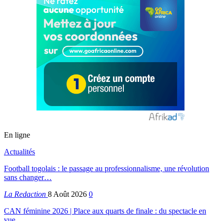
En ligne
Actualités
Football togolais : le passage au professionnalisme, une révolution
sans changer…
La Redaction
8 Août 2026
0
CAN féminine 2026 | Place aux quarts de finale : du spectacle en
vue,…