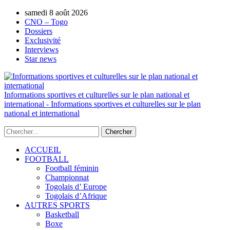
AUTORISATION DE LA HAAC N°0134/HAAC/12-
samedi 8 août 2026
2025/PL/P
CNO – Togo
Dossiers
Exclusivité
Interviews
Star news
Informations sportives et culturelles sur le plan national et
international - Informations sportives et culturelles sur le plan
national et international
ACCUEIL
FOOTBALL
Football féminin
Championnat
Togolais d’ Europe
Togolais d’Afrique
AUTRES SPORTS
Basketball
Boxe