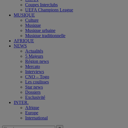
Coupes Interclubs
UEFA Champions League
MUSIQUE
Culture
Musique
Musique urbaine
Musique traditionnelle
AFRIQUE
NEWS
Actualités
5 Majeurs
Région news
Mercato
Interviews
CNO – Togo
Les coulisses
Star news
Dossiers
Exclusivité
INTER.
Afrique
Europe
International