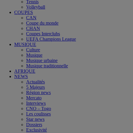
Tennis
Volleyball
COUPES
CAN
Coupe du monde
CHAN
Coupes Interclubs
UEFA Champions League
MUSIQUE
Culture
Musique
Musique urbaine
Musique traditionnelle
AFRIQUE
NEWS
Actualités
5 Majeurs
Région news
Mercato
Interviews
CNO – Togo
Les coulisses
Star news
Dossiers
Exclusivité