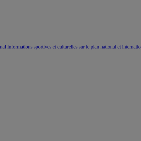
AUTORISATION DE LA HAAC N°0134/HAAC/12-2025/PL/
Informations sportives et culturelles sur le plan national et internatio