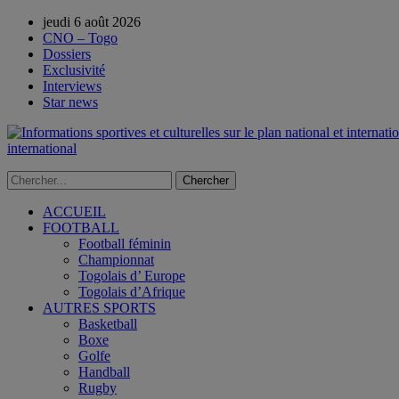
jeudi 6 août 2026
CNO – Togo
Dossiers
Exclusivité
Interviews
Star news
international
ACCUEIL
FOOTBALL
Football féminin
Championnat
Togolais d’ Europe
Togolais d’Afrique
AUTRES SPORTS
Basketball
Boxe
Golfe
Handball
Rugby