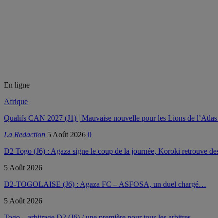
En ligne
Afrique
Qualifs CAN 2027 (J1) | Mauvaise nouvelle pour les Lions de l’Atla
La Redaction
5 Août 2026
0
D2 Togo (J6) : Agaza signe le coup de la journée, Koroki retrouve d
5 Août 2026
D2-TOGOLAISE (J6) : Agaza FC – ASFOSA, un duel chargé…
5 Août 2026
Togo – arbitrage D2 (J6) / une première pour tous les arbitres…