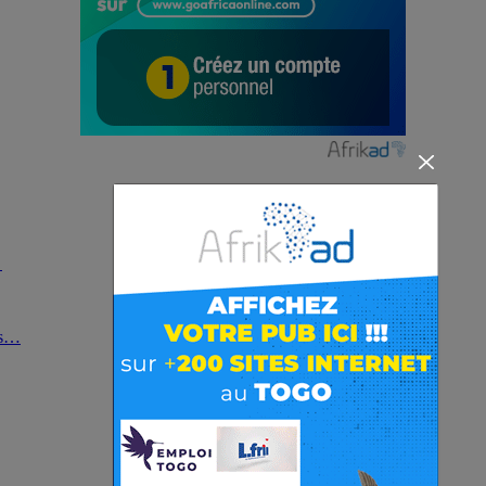
s
es…