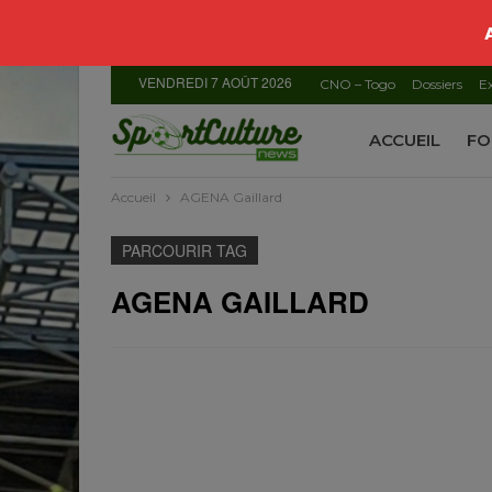
VENDREDI 7 AOÛT 2026
CNO – Togo
Dossiers
Ex
ACCUEIL
FO
Accueil
AGENA Gaillard
PARCOURIR TAG
AGENA GAILLARD