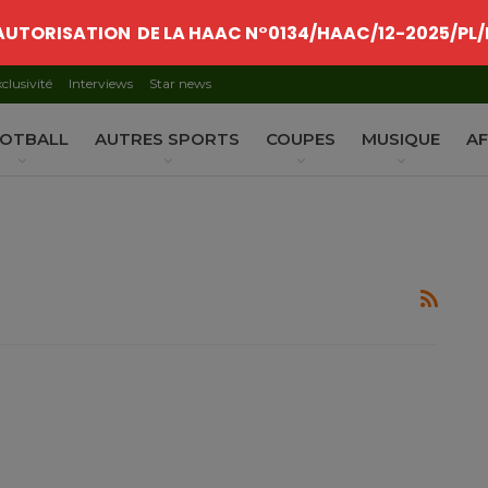
AUTORISATION DE LA HAAC N°0134/HAAC/12-2025/PL/
clusivité
Interviews
Star news
OTBALL
AUTRES SPORTS
COUPES
MUSIQUE
AF