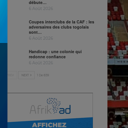
débute…
6 Août 2026
Coupes interclubs de la CAF : les
adversaires des clubs togolais
sont…
6 Août 2026
Handicap : une colonie qui
redonne confiance
6 Août 2026
PREV
NEXT
1 De 839