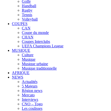
Golfe
Handball
Rugby
Tennis
Volleyball
COUPES
CAN
Coupe du monde
CHAN
Coupes Interclubs
UEFA Champions League
MUSIQUE
Culture
Musique
Musique urbaine
Musique traditionnelle
AFRIQUE
NEWS
Actualités
5 Majeurs
Région news
Mercato
Interviews
CNO – Togo
Les coulisses