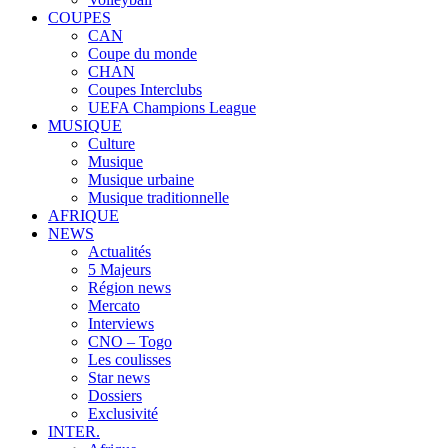
COUPES
CAN
Coupe du monde
CHAN
Coupes Interclubs
UEFA Champions League
MUSIQUE
Culture
Musique
Musique urbaine
Musique traditionnelle
AFRIQUE
NEWS
Actualités
5 Majeurs
Région news
Mercato
Interviews
CNO – Togo
Les coulisses
Star news
Dossiers
Exclusivité
INTER.