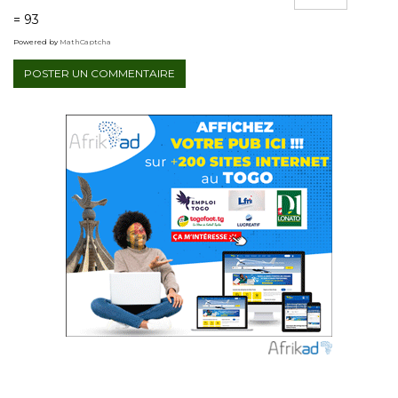
= 93
Powered by
MathCaptcha