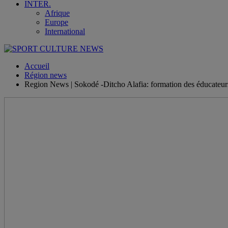
INTER.
Afrique
Europe
International
Accueil
Région news
Region News | Sokodé -Ditcho Alafia: formation des éducateurs