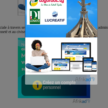
ciale à travers ses directeurs exécutif M.Tagnami Essossihame et administ
enneté et au civisme.