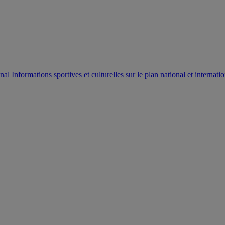
AUTORISATION DE LA HAAC N°0134/HAAC/12-2025/PL/
Informations sportives et culturelles sur le plan national et internatio