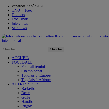
vendredi 7 août 2026
CNO – Togo
Dossiers
Exclusivité
Interviews
Star news
international
ACCUEIL
FOOTBALL
Football féminin
Championnat
Togolais d’ Europe
Togolais d’Afrique
AUTRES SPORTS
Basketball
Boxe
Golfe
Handball
Rugby