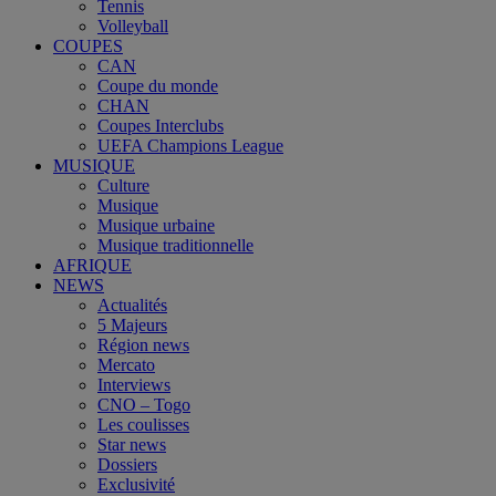
Tennis
Volleyball
COUPES
CAN
Coupe du monde
CHAN
Coupes Interclubs
UEFA Champions League
MUSIQUE
Culture
Musique
Musique urbaine
Musique traditionnelle
AFRIQUE
NEWS
Actualités
5 Majeurs
Région news
Mercato
Interviews
CNO – Togo
Les coulisses
Star news
Dossiers
Exclusivité