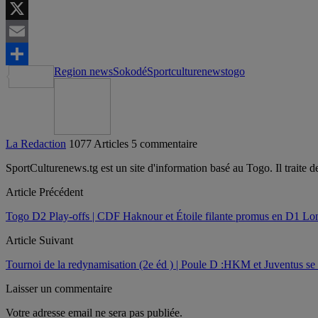
LinkedIn
X
Email
Region news
Sokodé
Sportculturenews
togo
Partager
La Redaction
1077 Articles
5 commentaire
SportCulturenews.tg est un site d'information basé au Togo. Il traite d
Article Précédent
Togo D2 Play-offs | CDF Haknour et Étoile filante promus en D1 Lo
Article Suivant
Tournoi de la redynamisation (2e éd ) | Poule D :HKM et Juventus se ne
Laisser un commentaire
Votre adresse email ne sera pas publiée.