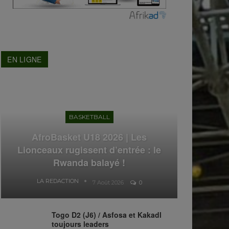
EN LIGNE
BASKETBALL
AfroBasket U18 2026 | Les
Lionceaux rugissent d’entrée : le
Rwanda balayé !
LA REDACTION
7 Août 2026
0
Togo D2 (J6) / Asfosa et Kakadl
toujours leaders