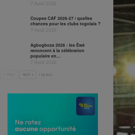
7 Août 2026
Coupes CAF 2026-27 / quelles
chances pour les clubs togolais ?
7 Août 2026
Agbogboza 2026 : les Éwé
renoncent à la célébration
populaire en…
7 Août 2026
PREV
NEXT
1 De 840