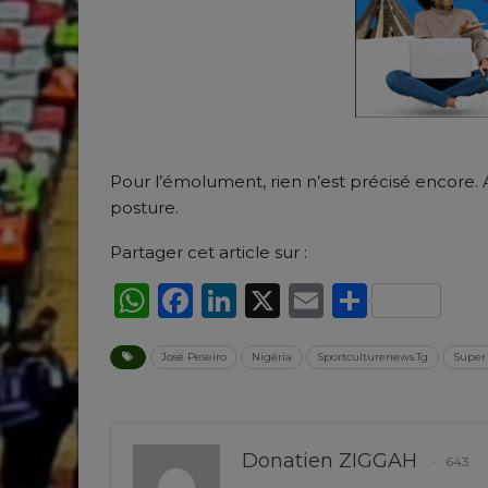
Pour l’émolument, rien n’est précisé encore. 
posture.
Partager cet article sur :
WhatsApp
Facebook
LinkedIn
X
Email
Partag
José Peseiro
Nigéria
Sportculturenews.Tg
Super
Donatien ZIGGAH
643