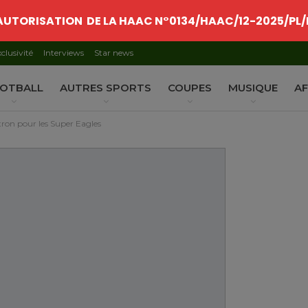
AUTORISATION DE LA HAAC N°0134/HAAC/12-2025/PL/
clusivité
Interviews
Star news
OTBALL
AUTRES SPORTS
COUPES
MUSIQUE
AF
tron pour les Super Eagles