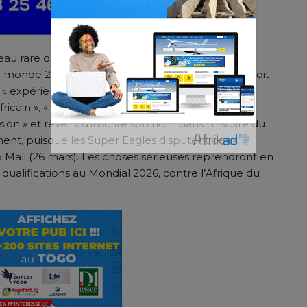
iseau rare que recherche la fédération nigériane de
du monde 2026. Le futur sélectionneur du Nigeria doit
 « expérience de l’élite », une « mentalité de
ricain », « un atout majeur » pour faire pencher la
ion » et rêver « d’inscrire son nom dans l’histoire du
nt, puisque les Super Eagles disputent deux
 Mali (26 mars). Les choses sérieuses reprendront en
qualifications au Mondial 2026, contre l’Afrique du