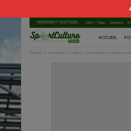
VENDREDI 7 AOÛT 2026
CNO – Togo
Dossiers
Ex
ACCUEIL
FO
Accueil
Actualités
Nigéria : En quête d’un nouveau pa