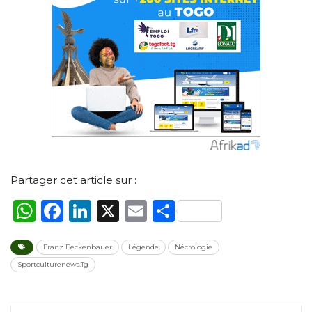
Partager cet article sur :
WhatsApp
Facebook
LinkedIn
X
Email
Partager
Franz Beckenbauer
Légende
Nécrologie
Sportculturenews.Tg