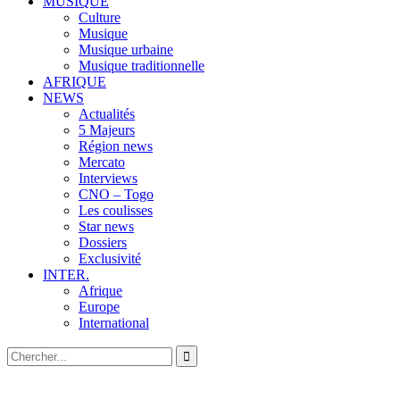
MUSIQUE
Culture
Musique
Musique urbaine
Musique traditionnelle
AFRIQUE
NEWS
Actualités
5 Majeurs
Région news
Mercato
Interviews
CNO – Togo
Les coulisses
Star news
Dossiers
Exclusivité
INTER.
Afrique
Europe
International