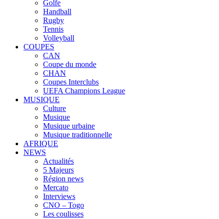
Golfe
Handball
Rugby
Tennis
Volleyball
COUPES
CAN
Coupe du monde
CHAN
Coupes Interclubs
UEFA Champions League
MUSIQUE
Culture
Musique
Musique urbaine
Musique traditionnelle
AFRIQUE
NEWS
Actualités
5 Majeurs
Région news
Mercato
Interviews
CNO – Togo
Les coulisses