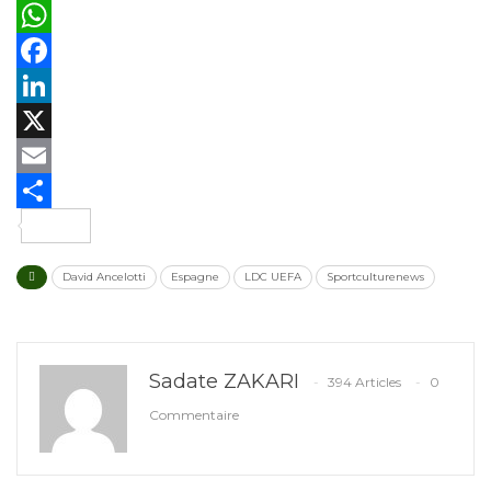
WhatsApp
Facebook
LinkedIn
X
Email
Partager
David Ancelotti
Espagne
LDC UEFA
Sportculturenews
Sadate ZAKARI
394 Articles
0
Commentaire