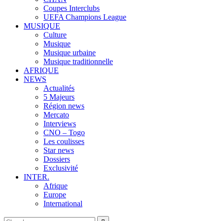
Coupes Interclubs
UEFA Champions League
MUSIQUE
Culture
Musique
Musique urbaine
Musique traditionnelle
AFRIQUE
NEWS
Actualités
5 Majeurs
Région news
Mercato
Interviews
CNO – Togo
Les coulisses
Star news
Dossiers
Exclusivité
INTER.
Afrique
Europe
International