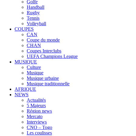
Golfe
Handball
Rugby
Tennis
Volleyball
COUPES
CAN
Coupe du monde
CHAN
Coupes Interclubs
UEFA Champions League
MUSIQUE
Culture
Musique
Musique urbaine
Musique traditionnelle
AFRIQUE
NEWS
Actualités
5 Majeurs
Région news
Mercato
Interviews
CNO – Togo
Les coulisses