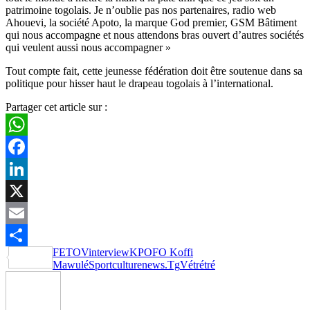
patrimoine togolais. Je n’oublie pas nos partenaires, radio web
Ahouevi, la société Apoto, la marque God premier, GSM Bâtiment
qui nous accompagne et nous attendons bras ouvert d’autres sociétés
qui veulent aussi nous accompagner »
Tout compte fait, cette jeunesse fédération doit être soutenue dans sa
politique pour hisser haut le drapeau togolais à l’international.
Partager cet article sur :
WhatsApp
Facebook
LinkedIn
X
Email
FETOV
interview
KPOFO Koffi
Partager
Mawulé
Sportculturenews.Tg
Vétrétré