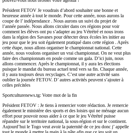
pouvez-vous nous brosser votre agenda ?
Président FETOV Je voudrais d’abord souhaiter une bonne et
heureuse année à tout le monde. Pour cette année, nous aurons la
coupe de l’ indépendance . Nous aurons un suivi du projet de
l’année passée. Nous allons circuler dans ces régions pour voir
comment les élèves ont pu s’adapter au jeu Vétrétré et nous irons
dans la région des Savanes pour détecter deux écoles les initier au
jeu pour que le jeu soit également pratiqué dans cette région . Après
cette étape, nous allons organiser le championnat national. Cette
année, nous voulons organiser un vrai championnat. On ne veut plus
faire des championnats en poule comme un gala. D’ici juin, nous
allons commencer. Après le championnat, il y aura les élections
puisque le mandat du bureau actuel tend vers sa fin. Chaque année,
il y aura toujours deux recyclages. C’est une autre activité sans
oublier la journée FETOV. D’ autres activités peuvent s’ajouter à
celles précitées
Sportculturenews.tg: Votre mot de la fin
Président FETOV : Je tiens à remercier votre rédaction. Je remercie
également le ministère des sports et des loisirs qui ne ménage aucun
effort pour pouvoir nous aider à ce que le jeu Vétrétré puisse
répandre sur le territoire national, la sous-région et sur le continent.
Aujourd’hui le Togo veut avoir la paternité de ce jeu donc j’ appelle
tout le monde à mettre la main à la pâte afin que ce jeu soit un