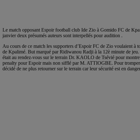
Le match opposant Espoir football club Ide Zio à Gomido FC de Kpali
janvier deux présumés auteurs sont interpellés pour audition .
Au cours de ce match les supporters d’Espoir FC de Zio voulaient à to
de Kpalimé. But marqué par Ridiwanou Radji à la 12è minute de jeu. D
était au rendez-vous sur le terrain Dr. KAOLO de Tsévié pour montrer 
penalty pour Espoir mais non sifflé par M. ATTIOGBE. Pour tromper leur 
décidé de ne plus retourner sur le terrain car leur sécurité est en dang