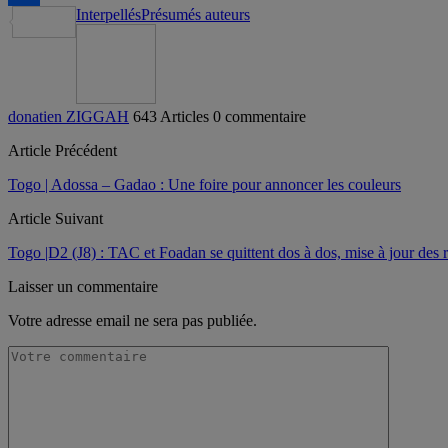
Interpellés
Présumés auteurs
Partager
donatien ZIGGAH
643 Articles
0 commentaire
Article Précédent
Togo | Adossa – Gadao : Une foire pour annoncer les couleurs
Article Suivant
Togo |D2 (J8) : TAC et Foadan se quittent dos à dos, mise à jour des r
Laisser un commentaire
Votre adresse email ne sera pas publiée.