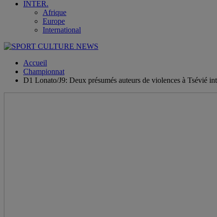
INTER.
Afrique
Europe
International
Accueil
Championnat
D1 Lonato/J9: Deux présumés auteurs de violences à Tsévié int