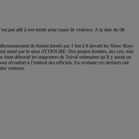
t pas allé à son terme pour cause de violence. A la date du 08
Malheureusement ils étaient menés par 1 but à 0 devant les Show Boys
tral mené par le sieur ATTIOGBE. Des propos hostiles, des cris, tout
 étant débordé les supporters de Tsévié estimaient qu’il y aurait un
r réconfort à l’endroit des officiels. En vestiaire ces derniers ont
des visiteurs.