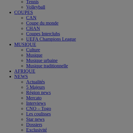
Tennis
Volleyball
COUPES
CAN
Coupe du monde
CHAN
Coupes Interclubs
UEFA Champions League
MUSIQUE
Culture
Musique
Musique urbaine
Musique traditionnelle
AFRIQUE
NEWS
Actualités
5 Majeurs
Région news
Mercato
Interviews
CNO – Togo
Les coulisses
Star news
Dossiers
Exclusivité