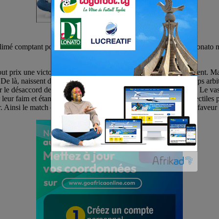
mé comptant pour la 9è journée du championnat togolais D1 Lonato n’es
ut prix une victoire pour que le club se hisse en haut du classement. 
e là, naissent des gestes de mécontentements à l’endroit du corps arbi
le désaccord des pseudo supporters de FC Espoir de la localité. Le vase
faim et étancher leur soif ces supporters ont choisi des projectiles pou
er. Ainsi le match était interrompu après 45 minutes avec 1 but en faveur 