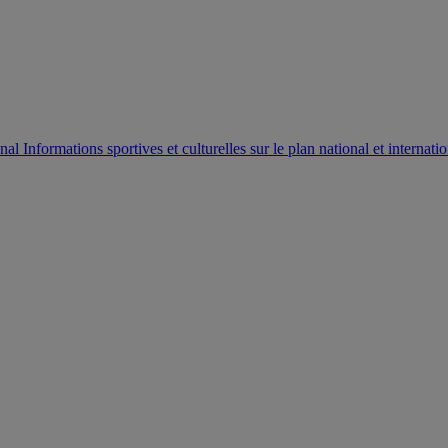
AUTORISATION DE LA HAAC N°0134/HAAC/12-2025/PL/
Informations sportives et culturelles sur le plan national et internatio