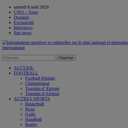
samedi 8 août 2026
CNO – Togo
Dossiers
Exclusivité
Interviews
Star news
international
ACCUEIL
FOOTBALL
Football féminin
Championnat
Togolais d’ Europe
Togolais d’Afrique
AUTRES SPORTS
Basketball
Boxe
Golfe
Handball
Rugby