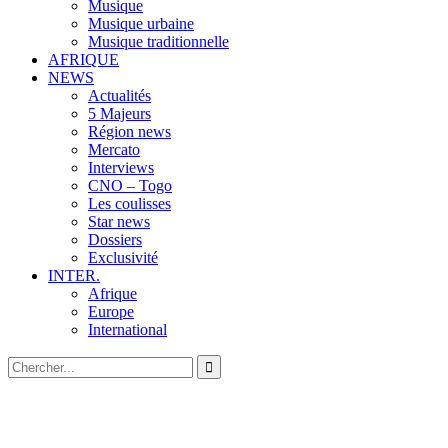
Musique
Musique urbaine
Musique traditionnelle
AFRIQUE
NEWS
Actualités
5 Majeurs
Région news
Mercato
Interviews
CNO – Togo
Les coulisses
Star news
Dossiers
Exclusivité
INTER.
Afrique
Europe
International