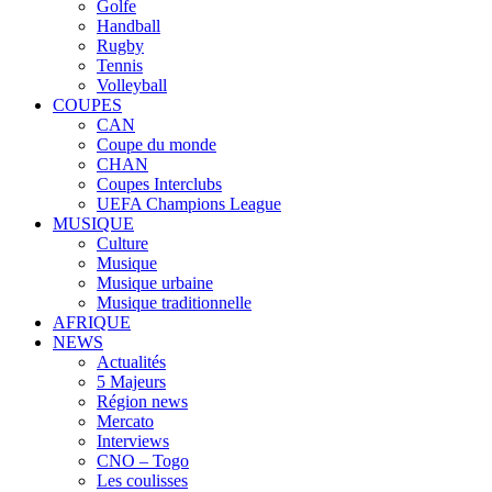
Golfe
Handball
Rugby
Tennis
Volleyball
COUPES
CAN
Coupe du monde
CHAN
Coupes Interclubs
UEFA Champions League
MUSIQUE
Culture
Musique
Musique urbaine
Musique traditionnelle
AFRIQUE
NEWS
Actualités
5 Majeurs
Région news
Mercato
Interviews
CNO – Togo
Les coulisses