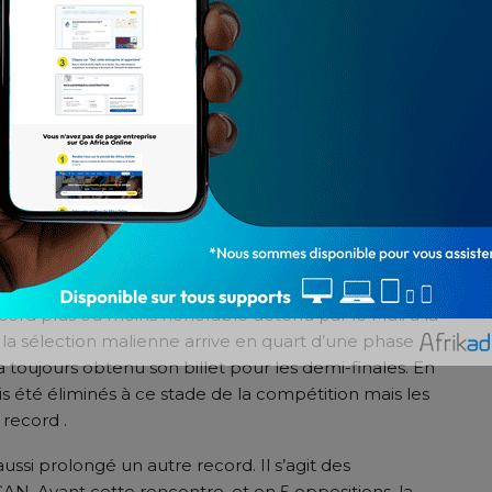
a Côte-d’Ivoire a triomphé face à la fougue et la
ecord plus ou moins honorable détenu par le Mali à la
 la sélection malienne arrive en quart d’une phase
a toujours obtenu son billet pour les demi-finales. En
ais été éliminés à ce stade de la compétition mais les
 record .
si prolongé un autre record. Il s’agit des
CAN. Avant cette rencontre, et en 5 oppositions, la