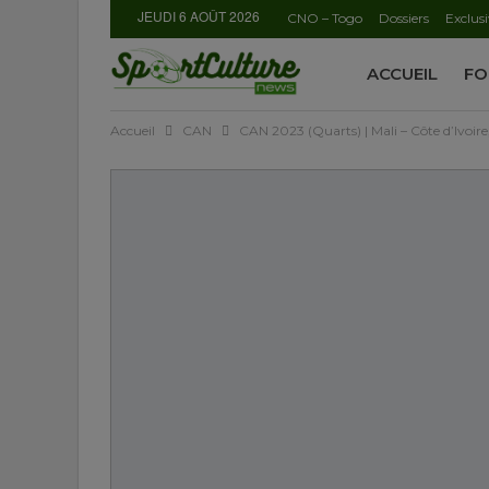
JEUDI 6 AOÛT 2026
CNO – Togo
Dossiers
Exclusi
ACCUEIL
FO
Accueil
CAN
CAN 2023 (Quarts) | Mali – Côte d’Ivoire