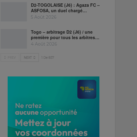
D2-TOGOLAISE (J6) : Agaza FC –
ASFOSA, un duel chargé…
5 Août 2026
Togo – arbitrage D2 (J6) / une
première pour tous les arbitres…
4 Août 2026
PREV
NEXT
1 De 837