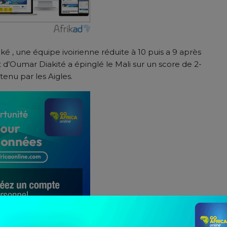
ké , une équipe ivoirienne réduite à 10 puis a 9 après
d’Oumar Diakité a épinglé le Mali sur un score de 2-
tenu par les Aigles.