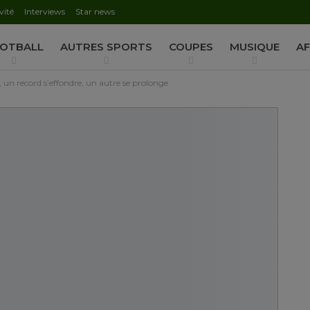
vité
Interviews
Star news
AUTORISATION DE LA HAAC N°0134/HAAC/12-2025/PL/
OTBALL
AUTRES SPORTS
COUPES
MUSIQUE
AF
, un record s’effondre, un autre se prolonge