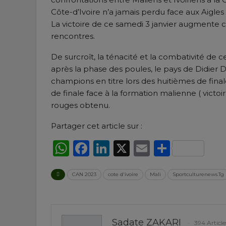
Côte-d’Ivoire n’a jamais perdu face aux Aigles 
La victoire de ce samedi 3 janvier augmente cet
rencontres.
De surcroît, la ténacité et la combativité de c
après la phase des poules, le pays de Didier 
champions en titre lors des huitièmes de finale
de finale face à la formation malienne ( victo
rouges obtenu.
Partager cet article sur :
WhatsApp
Facebook
LinkedIn
X
Email
Partag
CAN 2023
cote d'ivoire
Mali
Sportculturenews.Tg
Sadate ZAKARI
394 Article