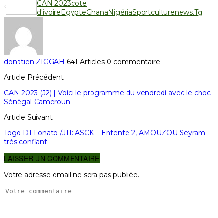
CAN 2023
cote
Partager
d'ivoire
Egypte
Ghana
Nigéria
Sportculturenews.Tg
donatien ZIGGAH
641 Articles
0 commentaire
Article Précédent
CAN 2023 (J2) | Voici le programme du vendredi avec le choc
Sénégal-Cameroun
Article Suivant
Togo D1 Lonato /J11: ASCK – Entente 2, AMOUZOU Seyram
très confiant
LAISSER UN COMMENTAIRE
Votre adresse email ne sera pas publiée.