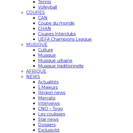
Tennis
Volleyball
COUPES
CAN
Coupe du monde
CHAN
Coupes Interclubs
UEFA Champions League
MUSIQUE
Culture
Musique
Musique urbaine
Musique traditionnelle
AFRIQUE
NEWS
Actualités
5 Majeurs
Région news
Mercato
Interviews
CNO – Togo
Les coulisses
Star news
Dossiers
Exclusivité