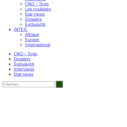
CNO – Togo
Les coulisses
Star news
Dossiers
Exclusivité
INTER.
Afrique
Europe
International
CNO – Togo
Dossiers
Exclusivité
Interviews
Star news