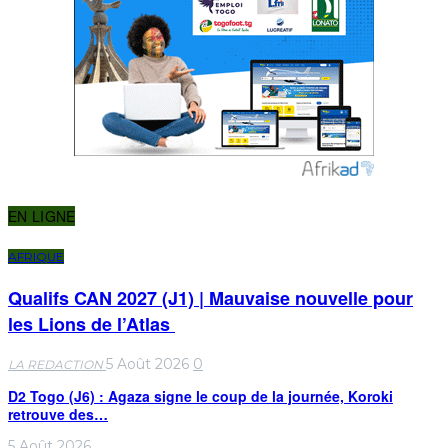
EN LIGNE
AFRIQUE
Qualifs CAN 2027 (J1) | Mauvaise nouvelle pour
les Lions de l’Atlas
5 Août 2026
0
LA REDACTION
D2 Togo (J6) : Agaza signe le coup de la journée, Koroki
retrouve des…
5 Août 2026