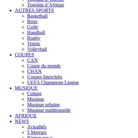
Togolais d’Afrique
AUTRES SPORTS
Basketball
Boxe
Golfe
Handball
Rugby
Tennis
Volleyball
COUPES
CAN
Coupe du monde
CHAN
Coupes Interclubs
UEFA Champions League
MUSIQUE
Culture
Musique
Musique urbaine
Musique traditionnelle
AFRIQUE
NEWS
Actualités
5 Majeurs
Région news