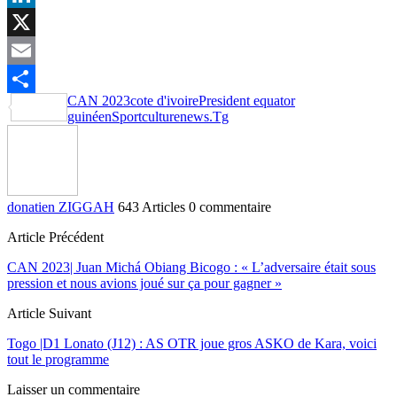
LinkedIn
X
Email
CAN 2023
cote d'ivoire
President equator
Partager
guinéen
Sportculturenews.Tg
donatien ZIGGAH
643 Articles
0 commentaire
Article Précédent
CAN 2023| Juan Michá Obiang Bicogo : « L’adversaire était sous
pression et nous avions joué sur ça pour gagner »
Article Suivant
Togo |D1 Lonato (J12) : AS OTR joue gros ASKO de Kara, voici
tout le programme
Laisser un commentaire