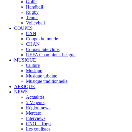
Golfe
Handball
Rugby
Tennis
Volleyball
COUPES
CAN
Coupe du monde
CHAN
Coupes Interclubs
UEFA Champions League
MUSIQUE
Culture
Musique
Musique urbaine
Musique traditionnelle
AFRIQUE
NEWS
Actualités
5 Majeurs
Région news
Mercato
Interviews
CNO – Togo
Les coulisses