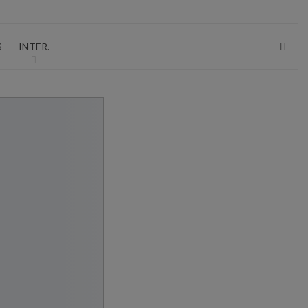
P
S
INTER.