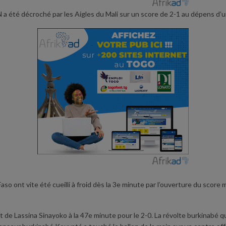
CAN a été décroché par les Aigles du Mali sur un score de 2-1 au dépens d’
aso ont vite été cueilli à froid dès la 3e minute par l’ouverture du scor
ut de Lassina Sinayoko à la 47e minute pour le 2-0. La révolte burkinabé 