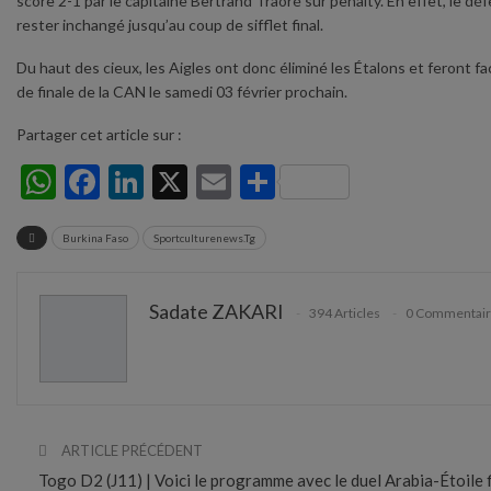
score 2-1 par le capitaine Bertrand Traoré sur penalty. En effet, le d
rester inchangé jusqu’au coup de sifflet final.
Du haut des cieux, les Aigles ont donc éliminé les Étalons et feront f
de finale de la CAN le samedi 03 février prochain.
Partager cet article sur :
WhatsApp
Facebook
LinkedIn
X
Email
Partager
Burkina Faso
Sportculturenews.Tg
Sadate ZAKARI
394 Articles
0 Commentai
ARTICLE PRÉCÉDENT
Togo D2 (J11) | Voici le programme avec le duel Arabia-Étoile f