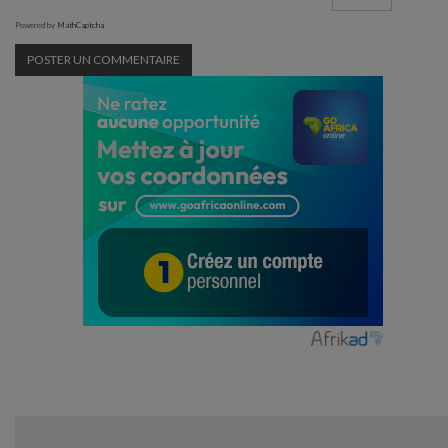
Powered by
MathCaptcha
En ligne