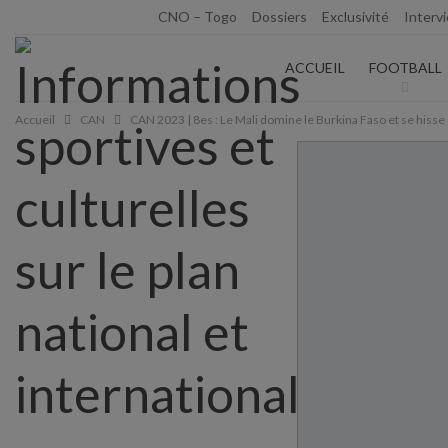
jeudi 6 août 2026
CNO – Togo
Dossiers
Exclusivité
Interv
ACCUEIL
FOOTBALL
Accueil
CAN
CAN 2023 | 8es : Le Mali domine le Burkina Faso et se hisse