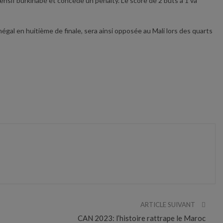
fensif burkinabé et concède un penalty. Le score de 2 buts à 1 va
égal en huitième de finale, sera ainsi opposée au Mali lors des quarts
ARTICLE SUIVANT
CAN 2023: l’histoire rattrape le Maroc