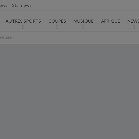
iews
Star news
AUTORISATION DE LA HAAC N°0134/HAAC/12-2025/PL/
AUTRES SPORTS
COUPES
MUSIQUE
AFRIQUE
NEW
 en quart