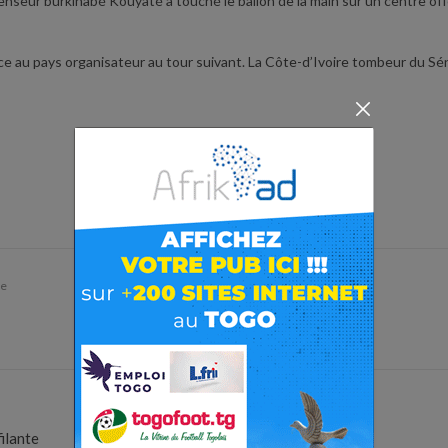
éfenseur burkinabé Kouyaté a touché le ballon de la main sur un centre of
ace au pays organisateur au tour suivant. La Côte-d’Ivoire tombeur du Sén
re
ilante