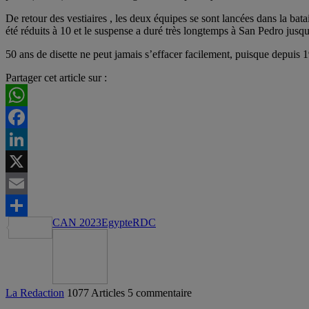
De retour des vestiaires , les deux équipes se sont lancées dans la bata
été réduits à 10 et le suspense a duré très longtemps à San Pedro jusqu
50 ans de disette ne peut jamais s’effacer facilement, puisque depuis 1
Partager cet article sur :
WhatsApp
Facebook
LinkedIn
X
Email
CAN 2023
Egypte
RDC
Partager
La Redaction
1077 Articles
5 commentaire