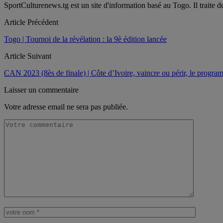
SportCulturenews.tg est un site d'information basé au Togo. Il traite d
Article Précédent
Togo | Tournoi de la révélation : la 9è édition lancée
Article Suivant
CAN 2023 (8ès de finale) | Côte d’Ivoire, vaincre ou périr, le progra
Laisser un commentaire
Votre adresse email ne sera pas publiée.