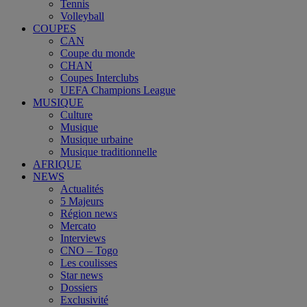
Tennis
Volleyball
COUPES
CAN
Coupe du monde
CHAN
Coupes Interclubs
UEFA Champions League
MUSIQUE
Culture
Musique
Musique urbaine
Musique traditionnelle
AFRIQUE
NEWS
Actualités
5 Majeurs
Région news
Mercato
Interviews
CNO – Togo
Les coulisses
Star news
Dossiers
Exclusivité