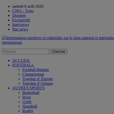
samedi 8 août 2026
CNO – Togo
Dossiers
Exclusivité
Interviews
Star news
international
ACCUEIL
FOOTBALL
Football féminin
Championnat
Togolais d’ Europe
Togolais d’Afrique
AUTRES SPORTS
Basketball
Boxe
Golfe
Handball
Rugby