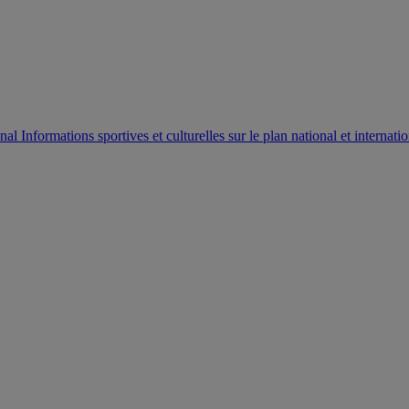
AUTORISATION DE LA HAAC N°0134/HAAC/12-2025/PL/
Informations sportives et culturelles sur le plan national et internatio