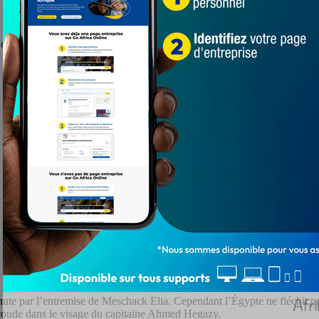
 dimanche 28 janvier 2024 pour les quarts de finale à la suite d’une s
nute par l’entremise de Meschack Elia. Cependant l’Égypte ne fléchit pas
e coude dans le visage du capitaine Ahmed Hegazy.