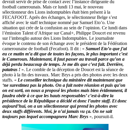
devrait servir de prise de contact avec l’instance dirigeante du
football camerounais. Mais ce lundi 13 mai, le nouveau
sélectionneur des Lions indomptables était bien présent à la
FECAFOOT. Après des échanges, le sélectionneur Belge s’est
affiché avec le staff technique nommé par Samuel Eto’o. Une
situation qui crée de la confusion au sein de l’opinion. Ce lundi dans
l’émission Talent d’Afrique sur Canal+, Philippe Doucet est revenu
sur l’imbroglio autour des Lions Indomptables. Le journaliste
évoque le contenu de son échange avec le président de la Fédération
camerounaise de football (Fecafoot). Il dit : «
Samuel Eto’o que j’ai
eu ce matin m’a dit que de toutes les façons, le plus important c’est
le Cameroun. Maintenant, il faut passer au travail parce qu’on a
déjà perdu beaucoup de temps. Je me dis que c’est fait. Derrière,
patatras !
». Le comble de la déception de Doucet est la séance de
photo à la fin des travaux. Marc Brys a pris des photos avec les deux
staffs. «
Le conseiller technique du ministère dit maintenant que
‘ne surestimez pas la photo. On a fait notre réunion et puis qu’on
on est sorti, on nous a proposé les photos mais bien évidemment, il
faudra obéir à ce que les hauts responsables’ c’est-à-dire la
présidence de la République a décidé et donc l’autre staff. Et donc
aujourd’hui, on a un sélectionneur qui prend les photos avec
deux staffs différents. Moi, je n’ai jamais vu ça. On ne sait
toujours pas lequel accompagnera Marc Brys
», poursuit-il.