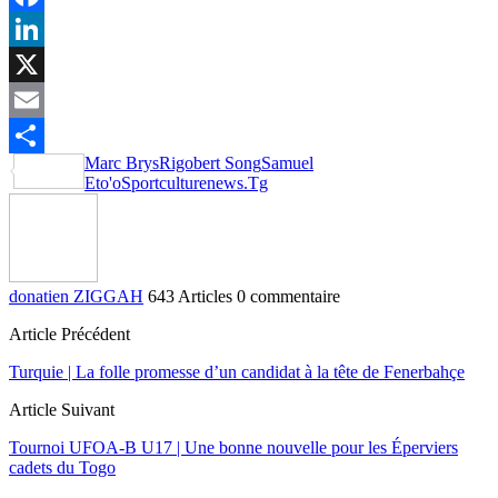
Facebook
LinkedIn
X
Email
Marc Brys
Rigobert Song
Samuel
Partager
Eto'o
Sportculturenews.Tg
donatien ZIGGAH
643 Articles
0 commentaire
Article Précédent
Turquie | La folle promesse d’un candidat à la tête de Fenerbahçe
Article Suivant
Tournoi UFOA-B U17 | Une bonne nouvelle pour les Éperviers
cadets du Togo