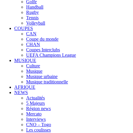
Golfe
Handball
Rugby
Tennis
Volleyball
COUPES
CAN
Coupe du monde
CHAN
Coupes Interclubs
UEFA Champions League
MUSIQUE
Culture
Musique
Musique urbaine
Musique traditionnelle
AFRIQUE
NEWS
Actualités
5 Majeurs
Région news
Mercato
Interviews
CNO – Togo
Les coulisses