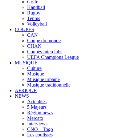
Golfe
Handball
Rugby
Tennis
Volleyball
COUPES
CAN
Coupe du monde
CHAN
Coupes Interclubs
UEFA Champions League
MUSIQUE
Culture
Musique
Musique urbaine
Musique traditionnelle
AFRIQUE
NEWS
Actualités
5 Majeurs
Région news
Mercato
Interviews
CNO – Togo
Les coulisses