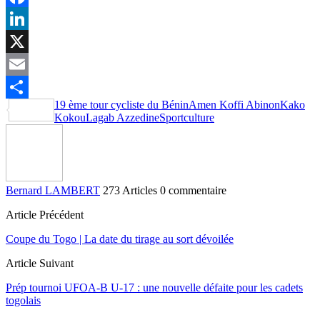
Facebook
LinkedIn
X
Email
19 ème tour cycliste du Bénin
Amen Koffi Abinon
Kako
Partager
Kokou
Lagab Azzedine
Sportculture
Bernard LAMBERT
273 Articles
0 commentaire
Article Précédent
Coupe du Togo | La date du tirage au sort dévoilée
Article Suivant
Prép tournoi UFOA-B U-17 : une nouvelle défaite pour les cadets
togolais